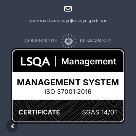
consultascssp@cssp.gob.sv