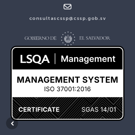
consultascssp@cssp.gob.sv