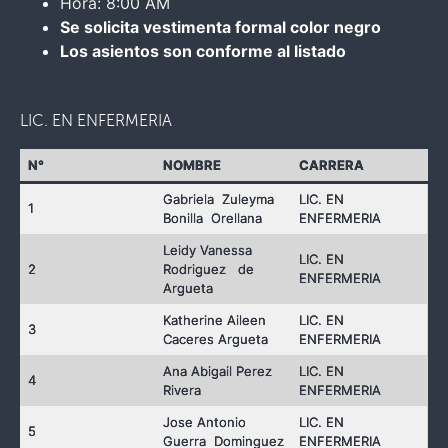
Hora: 8:00 AM
Se solicita vestimenta formal color negro
Los asientos son conforme al listado
LIC. EN ENFERMERIA
N°
NOMBRE
CARRERA
Gabriela Zuleyma
LIC. EN
1
Bonilla Orellana
ENFERMERIA
Leidy Vanessa
LIC. EN
2
Rodriguez de
ENFERMERIA
Argueta
Katherine Aileen
LIC. EN
3
Caceres Argueta
ENFERMERIA
Ana Abigail Perez
LIC. EN
4
Rivera
ENFERMERIA
Jose Antonio
LIC. EN
5
Guerra Dominguez
ENFERMERIA