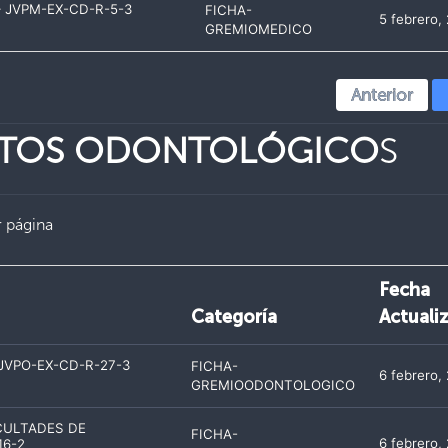
 JVPM-EX-CD-R-5-3
FICHA-
5 febrero,
GREMIOMEDICO
Anterior
NTOS ODONTOLÓGICO
S
 página
Fecha
Categoría
Actuali
VPO-EX-CD-R-27-3
FICHA-
6 febrero,
GREMIOODONTOLOGICO
CULTADES DE
FICHA-
6 febrero,
16-2