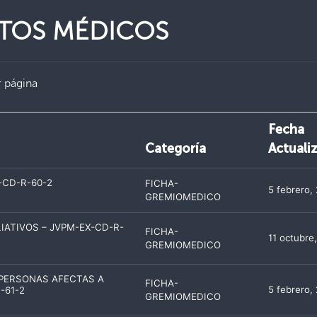
NTOS MÉDICOS
 página
Fecha
Categoría
Actuali
-CD-R-60-2
FICHA-
5 febrero,
GREMIOMEDICO
IATIVOS – JVPM-EX-CD-R-
FICHA-
11 octubre
GREMIOMEDICO
 PERSONAS AFECTAS A
FICHA-
5 febrero,
-61-2
GREMIOMEDICO