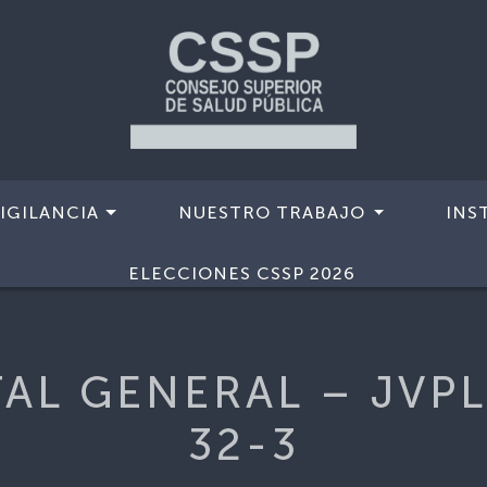
IGILANCIA
NUESTRO TRABAJO
INS
O
>
RTA-HOSPITAL GENERAL – JVPLC-EX-CD-R-32-3
ELECCIONES CSSP 2026
AL GENERAL – JVP
32-3