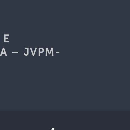
E
 E
A – JVPM-