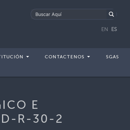
EN
ES
TITUCIÓN
CONTACTENOS
SGAS
-CD-R-30-2
ICO E
D-R-30-2