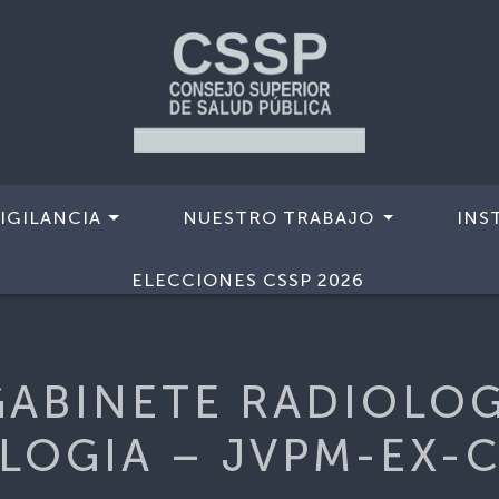
IGILANCIA
NUESTRO TRABAJO
INS
A-GABINETE RADIOLOGICO E IMAGENOLOGIA – JVPM-EX
ELECCIONES CSSP 2026
GABINETE RADIOLOG
LOGIA – JVPM-EX-C