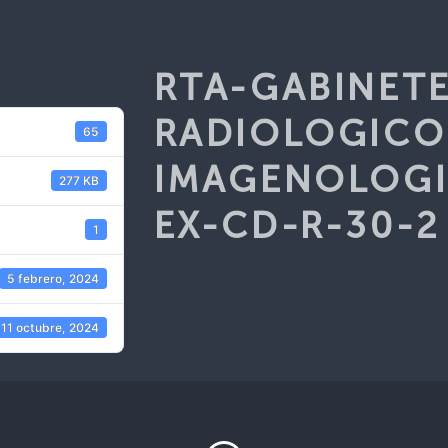
RTA-GABINET
RADIOLOGICO
65
IMAGENOLOGI
277 KB
EX-CD-R-30-2
1
5 febrero, 2024
11 octubre, 2024