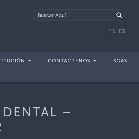
EN
ES
TITUCIÓN
CONTACTENOS
SGAS
TAL – JVPO-EX-CD-R-29-2
 DENTAL –
2