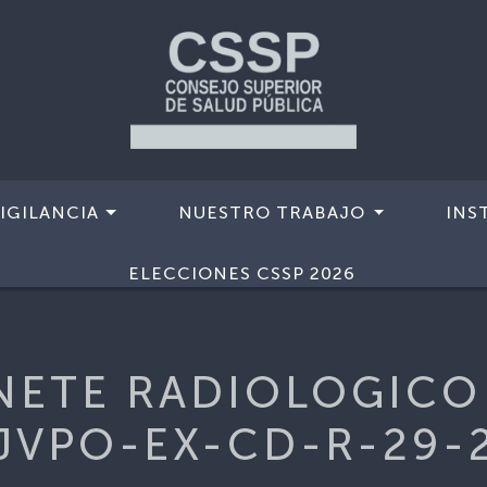
IGILANCIA
NUESTRO TRABAJO
INS
EMIOODONTOLOGICO
>
RTA-GABINETE RADIOLOGICO DEN
ELECCIONES CSSP 2026
NETE RADIOLOGICO
JVPO-EX-CD-R-29-