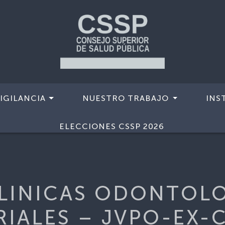
IGILANCIA
NUESTRO TRABAJO
INS
EMIOODONTOLOGICO
>
RTA-CLINICAS ODONTOLOGICAS 
ELECCIONES CSSP 2026
LINICAS ODONTOL
IALES – JVPO-EX-