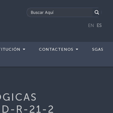
EN
ES
TITUCIÓN
CONTACTENOS
SGAS
EMPRESARIALES – JVPO-EX-CD-R-
OGICAS
CD-R-21-2