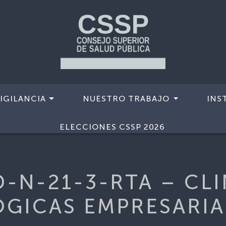
IGILANCIA
NUESTRO TRABAJO
INS
CO
>
EX-CD-N-21-3-RTA – CLINICAS ODONTOLOGICAS EM
ELECCIONES CSSP 2026
D-N-21-3-RTA – CLI
ICAS EMPRESARIA