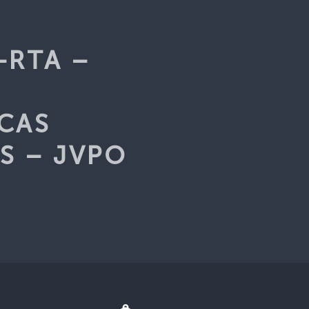
-RTA –
CAS
S – JVPO