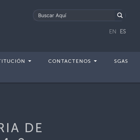
EN
ES
TITUCIÓN
CONTACTENOS
SGAS
IVEL – JVPE-EX-CD-R-4-2
RIA DE