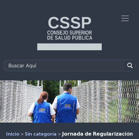
>
>
𝗝𝗼𝗿𝗻𝗮𝗱𝗮 𝗱𝗲 𝗥𝗲𝗴𝘂𝗹𝗮𝗿𝗶𝘇𝗮𝗰𝗶ó𝗻
Inicio
Sin categoría