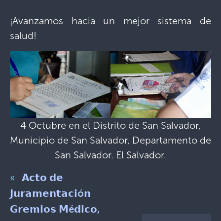
¡Avanzamos hacia un mejor sistema de
salud!
4 Octubre en el Distrito de San Salvador,
Municipio de San Salvador, Departamento de
San Salvador. El Salvador.
«
𝗔𝗰𝘁𝗼 𝗱𝗲
𝗝𝘂𝗿𝗮𝗺𝗲𝗻𝘁𝗮𝗰𝗶ó𝗻
𝗚𝗿𝗲𝗺𝗶𝗼𝘀 𝗠é𝗱𝗶𝗰𝗼,