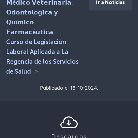
𝗠é𝗱𝗶𝗰𝗼 𝗩𝗲𝘁𝗲𝗿𝗶𝗻𝗮𝗿𝗶𝗮,
Ir a Noticias
𝗢𝗱𝗼𝗻𝘁𝗼𝗹ó𝗴𝗶𝗰𝗮 𝘆
𝗤𝘂í𝗺𝗶𝗰𝗼
𝗙𝗮𝗿𝗺𝗮𝗰é𝘂𝘁𝗶𝗰𝗮.
Curso de Legislación
Laboral Aplicada a La
Regencia de los Servicios
»
de Salud
Publicado el 16-10-2024.
Descargas