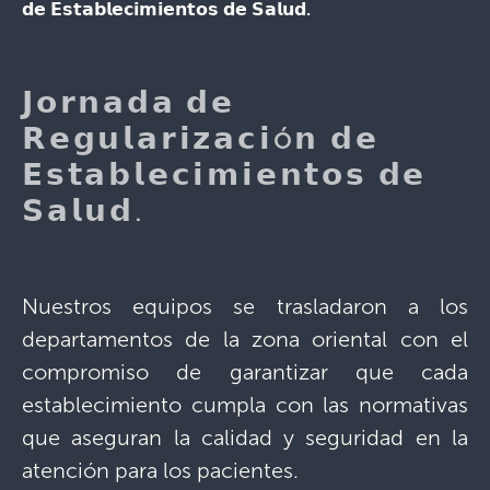
𝗱𝗲 𝗘𝘀𝘁𝗮𝗯𝗹𝗲𝗰𝗶𝗺𝗶𝗲𝗻𝘁𝗼𝘀 𝗱𝗲 𝗦𝗮𝗹𝘂𝗱. ⁣
𝗝𝗼𝗿𝗻𝗮𝗱𝗮 𝗱𝗲
𝗥𝗲𝗴𝘂𝗹𝗮𝗿𝗶𝘇𝗮𝗰𝗶ó𝗻 𝗱𝗲
𝗘𝘀𝘁𝗮𝗯𝗹𝗲𝗰𝗶𝗺𝗶𝗲𝗻𝘁𝗼𝘀 𝗱𝗲
𝗦𝗮𝗹𝘂𝗱. ⁣
Nuestros equipos se trasladaron a los
departamentos de la zona oriental con el
compromiso de garantizar que cada
establecimiento cumpla con las normativas
que aseguran la calidad y seguridad en la
atención para los pacientes. ⁣